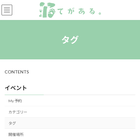
コ
ナ
ン
ビ
テ
ゲ
ン
ー
ツ
シ
へ
ョ
タグ
ス
ン
キ
に
ッ
移
プ
動
CONTENTS
イベント
My 予約
カテゴリー
タグ
開催場所